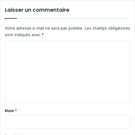
Laisser un commentaire
Votre adresse e-mail ne sera pas publiée.
Les champs obligatoires
sont indiqués avec
*
C
o
m
m
e
n
t
a
Nom
*
i
r